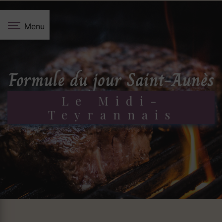
Panneau de gestion des cookies
Menu
formule du jour Saint-Aunès
Le Midi-
Teyrannais