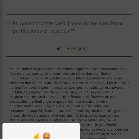
En cochant cette case, j'accepte les conditions
particulières ci-dessous **
Envoyer
** Les données personnelles communiquées sont nécessaires aux
fins de vous contacter et sont enregistrées dans un fichier
informatisé. Elles sont destinées à Le Midi-Teyranais et ses sous-
traitants dans le seul but de répondre à votre message. Les données
collectées seront communiquées aux seuls destinataires suivants:
Le Midi-Teyranais 1 Av. de Vendargues, 34820 Teyran . Vous
disposez de droits d’accès, de rectification, d’effacement, de
portabilité, de limitation, d’opposition, de retrait de votre
consentement à tout moment et du droit d’introduire une
réclamation auprès d’une autorité de contrôle, ainsi que d’organiser
le sort de vos données post-mortem. Vous pouvez exercer ces
droits par voie postale à l'adresse 1 Av. de Vendargues, 34820
Teyran ou par courrier électronique à l'adresse . Un justificatif
d'identité pourra vous être demandé. Nous conservons vos données
pendant la période de prise de contact puis pendant la durée de
prescription légale aux fins probatoires et de gestion des