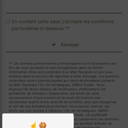
En cochant cette case, j'accepte les conditions
particulières ci-dessous **
Envoyer
** Les données personnelles communiquées sont nécessaires aux
fins de vous contacter et sont enregistrées dans un fichier
informatisé. Elles sont destinées à Le Midi-Teyranais et ses sous-
traitants dans le seul but de répondre à votre message. Les données
collectées seront communiquées aux seuls destinataires suivants:
Le Midi-Teyranais 1 Av. de Vendargues, 34820 Teyran . Vous
disposez de droits d’accès, de rectification, d’effacement, de
portabilité, de limitation, d’opposition, de retrait de votre
consentement à tout moment et du droit d’introduire une
réclamation auprès d’une autorité de contrôle, ainsi que d’organiser
le sort de vos données post-mortem. Vous pouvez exercer ces
droits par voie postale à l'adresse 1 Av. de Vendargues, 34820
Teyran ou par courrier électronique à l'adresse . Un justificatif
d'identité pourra vous être demandé. Nous conservons vos données
pendant la période de prise de contact puis pendant la durée de
prescription légale aux fins probatoires et de gestion des